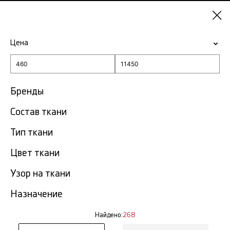
Санкт-
Петербург
Цена
-15% на ткани по промокоду NY15
Главная
Новинки
Бренды
Новинки в Санкт-
Состав ткани
268
Петербурге
тов.
Тип ткани
Фильтр
Сортировка
Цвет ткани
Показать все
Узор на ткани
NEW
Назначение
Найдено:
268