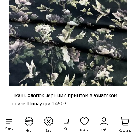
Ткань Хлопок черный с принтом в азиатском
стиле Шинаузри 14503
Цена:
1 350 ₽/м
Артикул: 14503
Меню
Кат.
Каб.
Избр.
Корзина
Нов.
Sale
В наличии 47.55 м