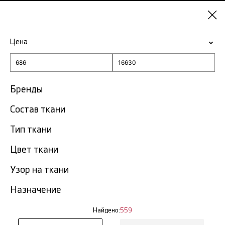
Санкт-
Петербург
Цена
-15% на ткани по промокоду NY15
Главная
Ткань натуральный шёлк
Бренды
Ткань натуральный шёлк в
Состав ткани
559
Санкт-Петербурге
тов.
Тип ткани
Фильтр
Сортировка
Цвет ткани
Показать все
Узор на ткани
NEW
Назначение
Найдено:
559