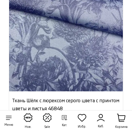
Ткань Шёлк с люрексом серого цвета с принтом
цветы и листья 46848
Цена:
3 420 ₽/м
Меню
Кат.
Каб.
Избр.
Корзина
Нов.
Sale
Артикул: 46848