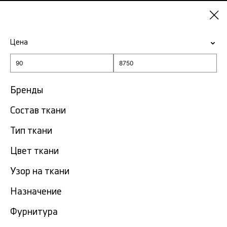
Санкт-
Петербург
Цена
-15% на ткани по промокоду NY15
Главная
Ткань натуральный хлопок
Бренды
Ткань натуральный хлопок
Состав ткани
1146
в Санкт-Петербурге
тов.
Тип ткани
Фильтр
Сортировка
Цвет ткани
Показать все
Узор на ткани
NEW
Назначение
Фурнитура