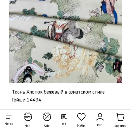
Ткань Хлопок бежевый в азиатском стиле
Гейши 14494
Цена:
1 350 ₽/м
Артикул: 14494
Меню
Кат.
Каб.
Избр.
Корзина
Нов.
Sale
В наличии 43.95 м