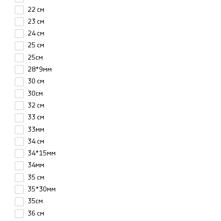
22 см
23 см
24 см
25 см
25см
28*9мм
30 см
30см
32 см
33 см
33мм
34 см
34*15мм
34мм
35 см
35*30мм
35см
36 см