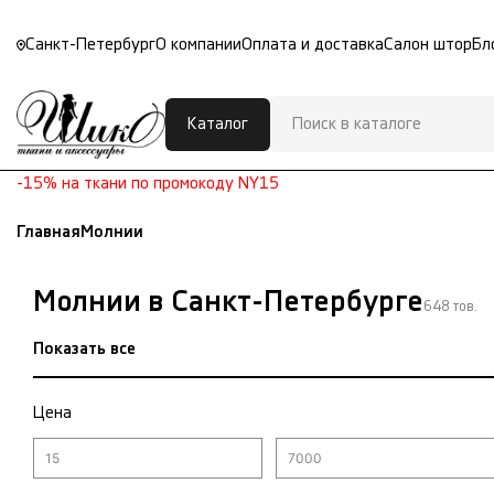
Санкт-Петербург
О компании
Оплата и доставка
Салон штор
Бл
Каталог
-15% на ткани по промокоду NY15
Главная
Молнии
Молнии в Санкт-Петербурге
648 тов.
Показать все
Цена