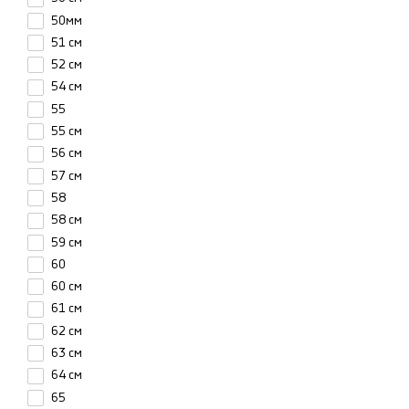
50мм
51 см
52 см
54 см
55
55 см
56 см
57 см
58
58 см
59 см
60
60 см
61 см
62 см
63 см
64 см
65