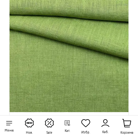
Ткань Лён светло-зеленого цвета однотонная
20436
Меню
Кат.
Каб.
Избр.
Корзина
Нов.
Sale