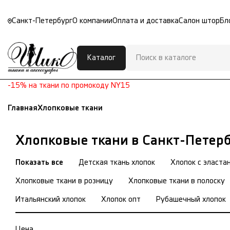
Санкт-Петербург
О компании
Оплата и доставка
Салон штор
Бл
Каталог
-15% на ткани по промокоду NY15
Главная
Хлопковые ткани
Хлопковые ткани в Санкт-Петер
Показать все
Детская ткань хлопок
Хлопок с эласта
Хлопковые ткани в розницу
Хлопковые ткани в полоску
Итальянский хлопок
Хлопок опт
Рубашечный хлопок
Цена